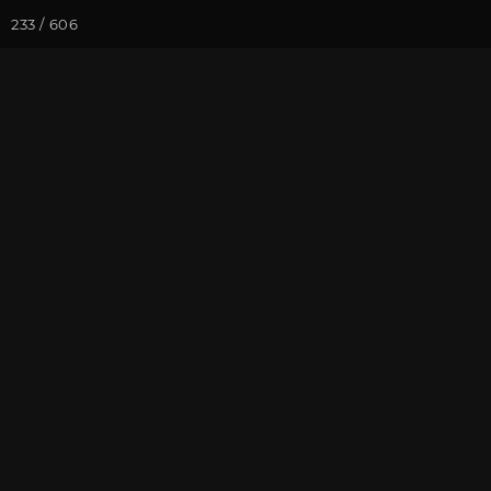
233 / 606
Йога-курсы
Йога-
Фотогалерея
Фото йога-туро
Йога-тур в Кр
На почту
Избранное
П
Присоединиться к туру
Йог