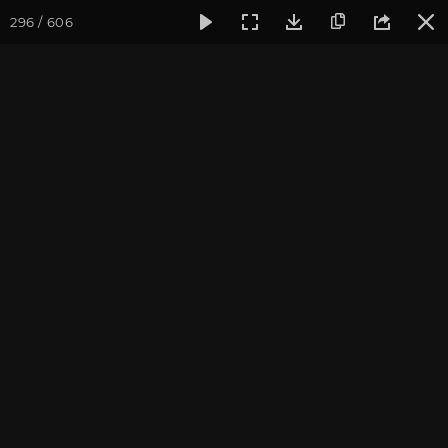
296 / 606
Фотогалерея
Фото йога-туров
Крым
Йога-тур в Крым
Йога-тур в Крым. Август
2019
Присоединиться к туру
Йога-тур в Крым