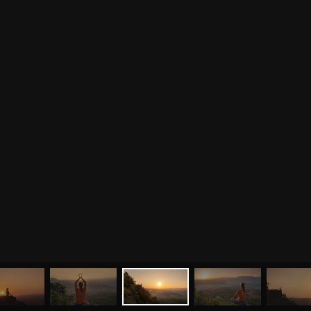
МЕНЮ
ЙОГА
СЕМИНАРЫ
О НАС
МАГАЗИН