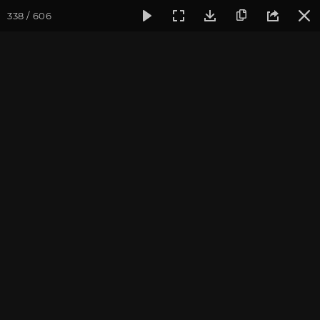
338 / 606
Фотогалерея
Фото йога-туров
Крым
Йога-тур в Крым
Йога-тур в Крым. Август
2019
Присоединиться к туру
Йога-тур в Крым