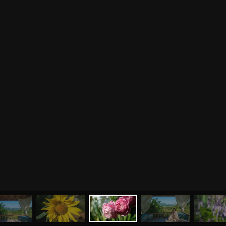
МЕНЮ
ЙОГА
СЕМИНАРЫ
О НАС
МАГАЗИН