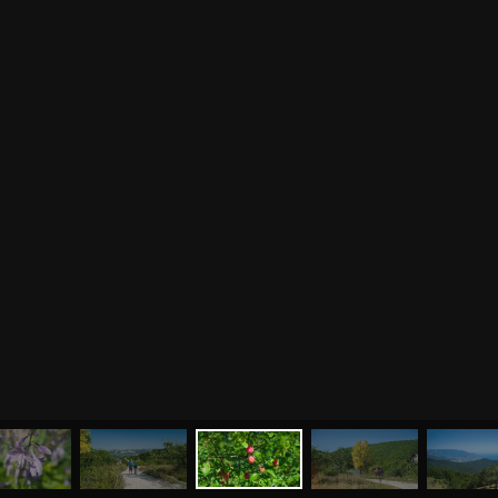
МЕНЮ
ЙОГА
СЕМИНАРЫ
О НАС
МАГАЗИН