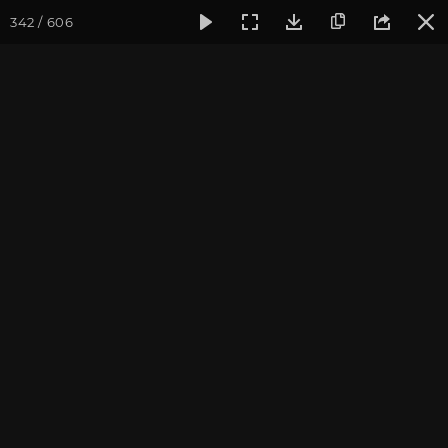
342 / 606
Фотогалерея
Фото йога-туров
Крым
Йога-тур в Крым
Йога-тур в Крым. Август
2019
Присоединиться к туру
Йога-тур в Крым