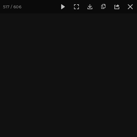
517 / 606
Фотогалерея
Фото йога-туров
Крым
Йога-тур в Крым
Йога-тур в Крым. Август
2019
Присоединиться к туру
Йога-тур в Крым