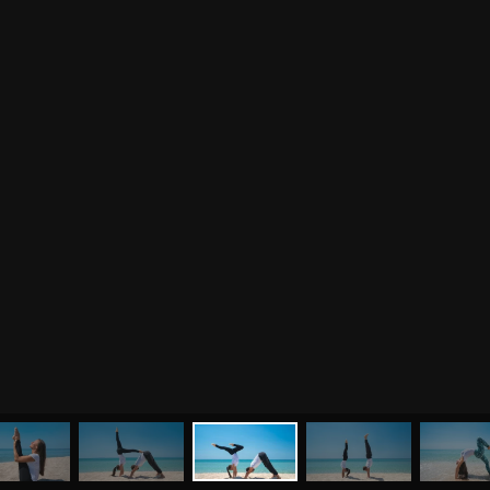
МЕНЮ
ЙОГА
СЕМИНАРЫ
О НАС
МАГАЗИН