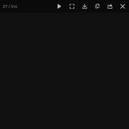
27 / 514
Фотогалерея
Фото йога-туров
Крым
Йога-тур в Кры
Йога-тур в Крым 2020
Присоединиться к туру
Йога-тур в Крым