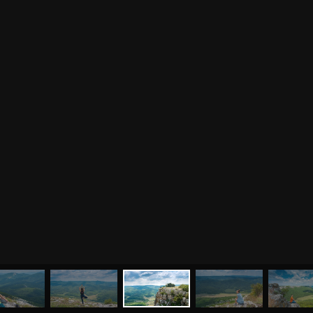
МЕНЮ
ЙОГА
СЕМИНАРЫ
О НАС
МАГАЗИН