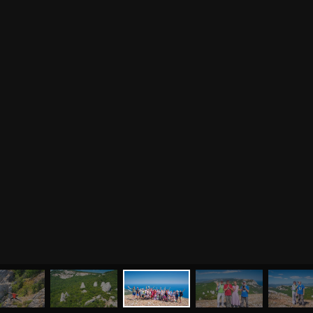
МЕНЮ
ЙОГА
СЕМИНАРЫ
О НАС
МАГАЗИН