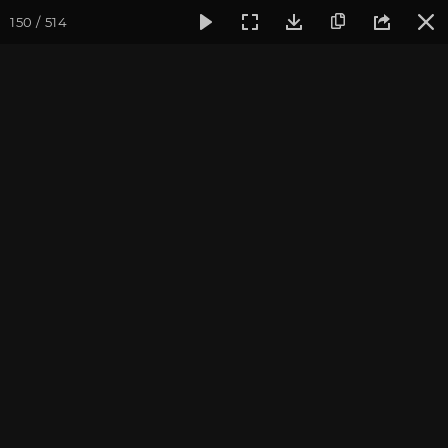
150 / 514
Фотогалерея
Фото йога-туров
Крым
Йога-тур в Кры
Йога-тур в Крым 2020
Присоединиться к туру
Йога-тур в Крым