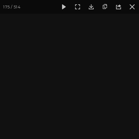
175 / 514
Фотогалерея
Фото йога-туров
Крым
Йога-тур в Кры
Йога-тур в Крым 2020
Присоединиться к туру
Йога-тур в Крым