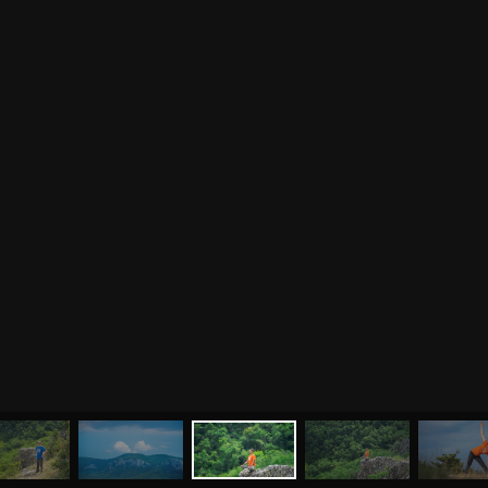
МЕНЮ
ЙОГА
СЕМИНАРЫ
О НАС
МАГАЗИН