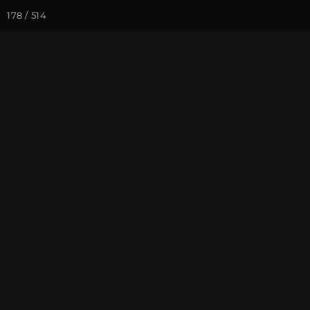
178 / 514
Йога-курсы
Йога-
Фотогалерея
Фото йога-туро
Йога-тур в К
На почту
Избранное
П
Присоединиться к туру
Йог