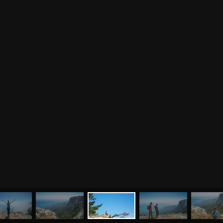
МЕНЮ
ЙОГА
СЕМИНАРЫ
О НАС
МАГАЗИН