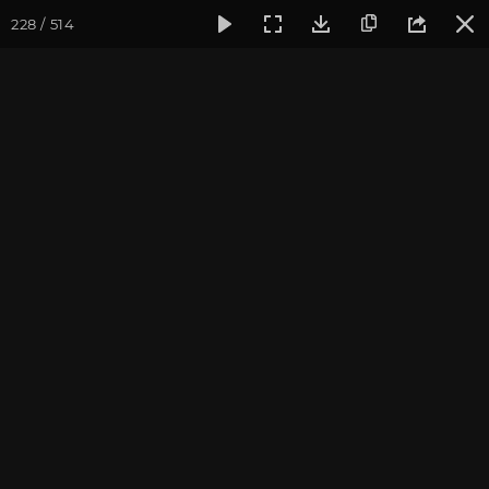
228 / 514
Фотогалерея
Фото йога-туров
Крым
Йога-тур в Кры
Йога-тур в Крым 2020
Присоединиться к туру
Йога-тур в Крым