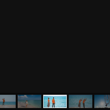
МЕНЮ
ЙОГА
СЕМИНАРЫ
О НАС
МАГАЗИН