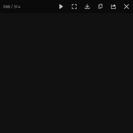
388 / 514
Фотогалерея
Фото йога-туров
Крым
Йога-тур в Кры
Йога-тур в Крым 2020
Присоединиться к туру
Йога-тур в Крым