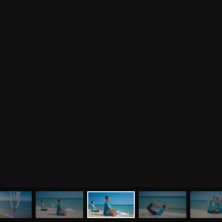
МЕНЮ
ЙОГА
СЕМИНАРЫ
О НАС
МАГАЗИН