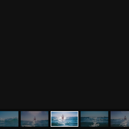
МЕНЮ
ЙОГА
СЕМИНАРЫ
О НАС
МАГАЗИН