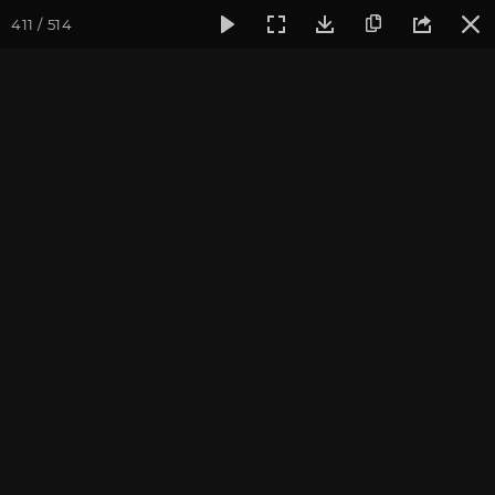
411 / 514
Фотогалерея
Фото йога-туров
Крым
Йога-тур в Кры
Йога-тур в Крым 2020
Присоединиться к туру
Йога-тур в Крым