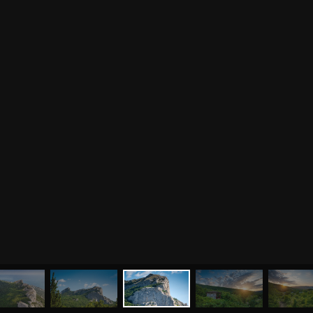
МЕНЮ
ЙОГА
СЕМИНАРЫ
О НАС
МАГАЗИН