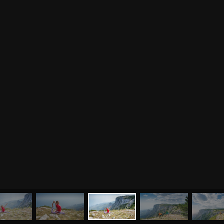
МЕНЮ
ЙОГА
СЕМИНАРЫ
О НАС
МАГАЗИН