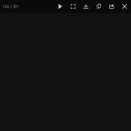
120 / 311
Фотогалерея
Фото йога-туров
Крым
Йога-тур в Крым
Йога-тур в Крым, август
2021
Ведущие йога-тура в Крым «Сила 5 стихий»: Антон Чудин и
Дарья Чудина.
Присоединиться к туру
Йога-тур в Крым