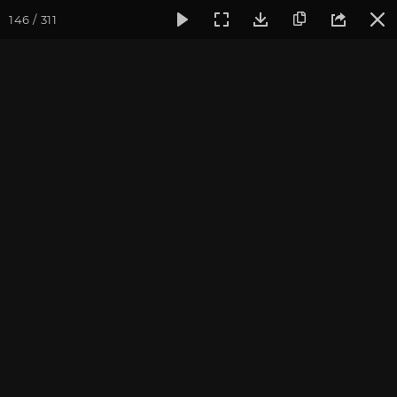
146 / 311
Фотогалерея
Фото йога-туров
Крым
Йога-тур в Крым
Йога-тур в Крым, август
2021
Ведущие йога-тура в Крым «Сила 5 стихий»: Антон Чудин и
Дарья Чудина.
Присоединиться к туру
Йога-тур в Крым