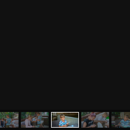
МЕНЮ
ЙОГА
СЕМИНАРЫ
О НАС
МАГАЗИН