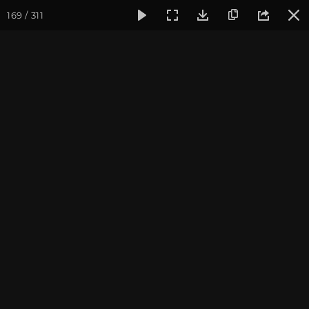
169 / 311
Фотогалерея
Фото йога-туров
Крым
Йога-тур в Крым
Йога-тур в Крым, август
2021
Ведущие йога-тура в Крым «Сила 5 стихий»: Антон Чудин и
Дарья Чудина.
Присоединиться к туру
Йога-тур в Крым