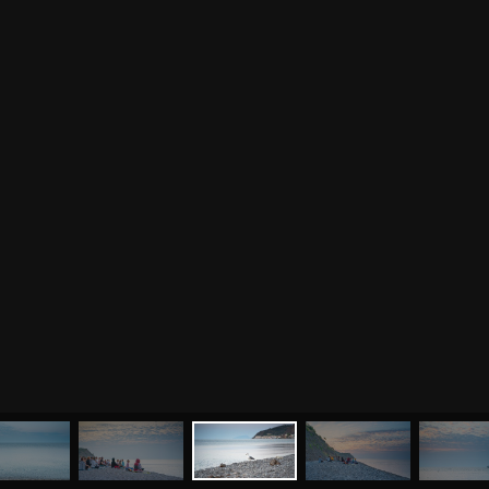
МЕНЮ
ЙОГА
СЕМИНАРЫ
О НАС
МАГАЗИН