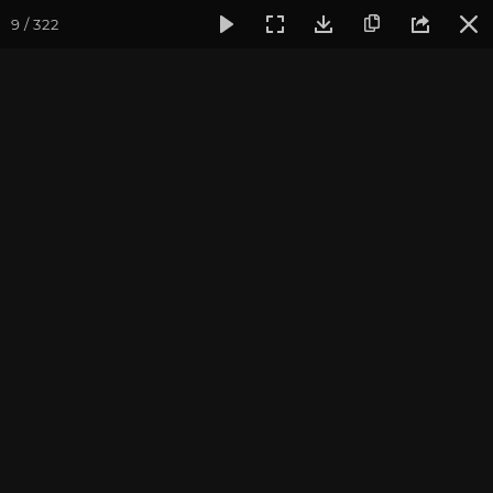
9 / 322
Фотогалерея
Фото йога-туров
Крым
Йога-тур в Кры
Йога-тур в Крым 2022
Присоединиться к туру
Йога-тур в Крым