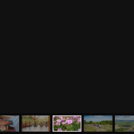
МЕНЮ
ЙОГА
СЕМИНАРЫ
О НАС
МАГАЗИН