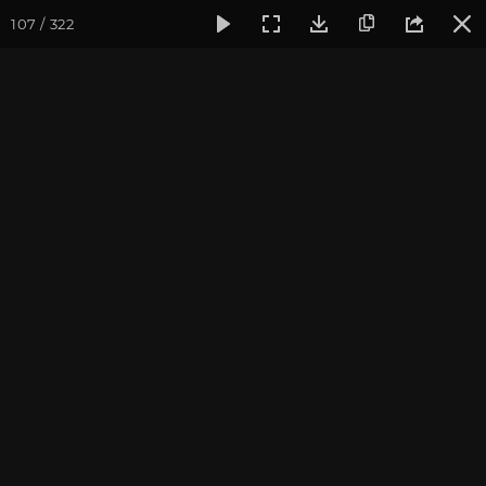
107 / 322
Фотогалерея
Фото йога-туров
Крым
Йога-тур в Кры
Йога-тур в Крым 2022
Присоединиться к туру
Йога-тур в Крым