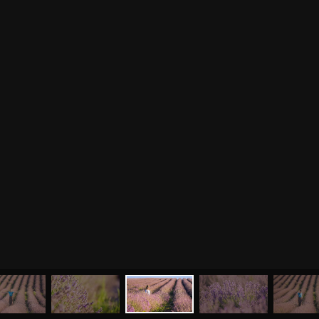
МЕНЮ
ЙОГА
СЕМИНАРЫ
О НАС
МАГАЗИН