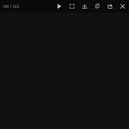
185 / 322
Фотогалерея
Фото йога-туров
Крым
Йога-тур в Кры
Йога-тур в Крым 2022
Присоединиться к туру
Йога-тур в Крым