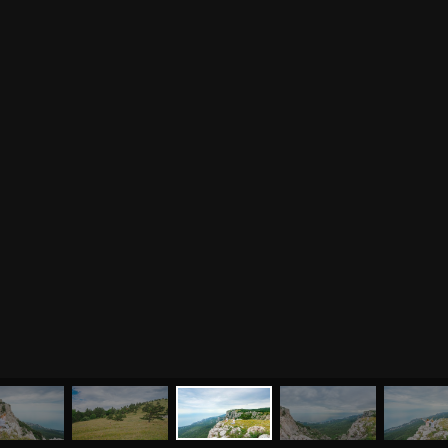
МЕНЮ
ЙОГА
СЕМИНАРЫ
О НАС
МАГАЗИН