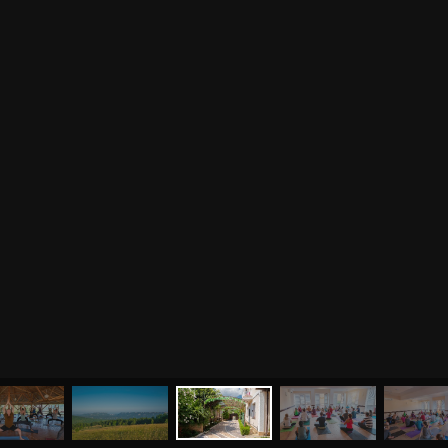
МЕНЮ
ЙОГА
СЕМИНАРЫ
О НАС
МАГАЗИН