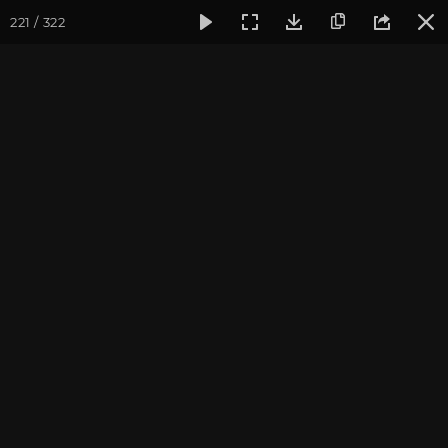
221 / 322
Фотогалерея
Фото йога-туров
Крым
Йога-тур в Кры
Йога-тур в Крым 2022
Присоединиться к туру
Йога-тур в Крым