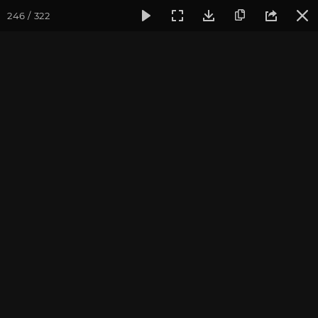
246 / 322
Фотогалерея
Фото йога-туров
Крым
Йога-тур в Кры
Йога-тур в Крым 2022
Присоединиться к туру
Йога-тур в Крым