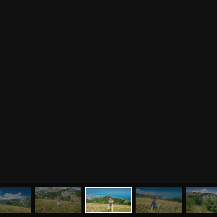
МЕНЮ
ЙОГА
СЕМИНАРЫ
О НАС
МАГАЗИН