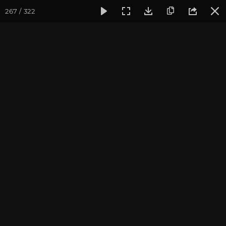
267 / 322
Фотогалерея
Фото йога-туров
Крым
Йога-тур в Кры
Йога-тур в Крым 2022
Присоединиться к туру
Йога-тур в Крым