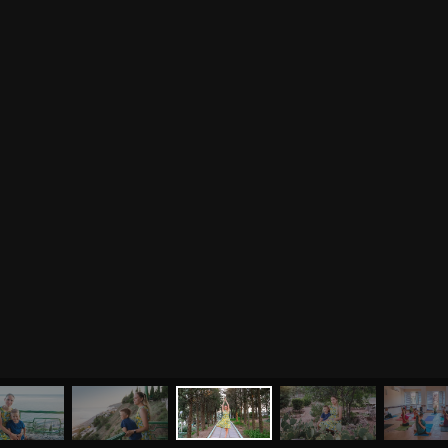
МЕНЮ
ЙОГА
СЕМИНАРЫ
О НАС
МАГАЗИН