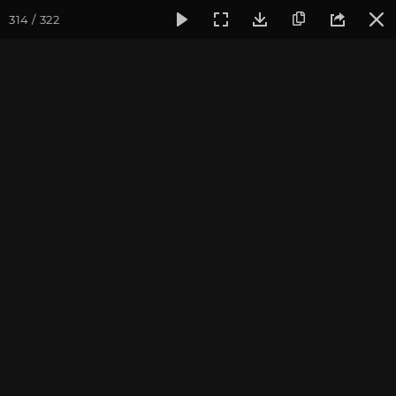
314 / 322
Фотогалерея
Фото йога-туров
Крым
Йога-тур в Кры
Йога-тур в Крым 2022
Присоединиться к туру
Йога-тур в Крым