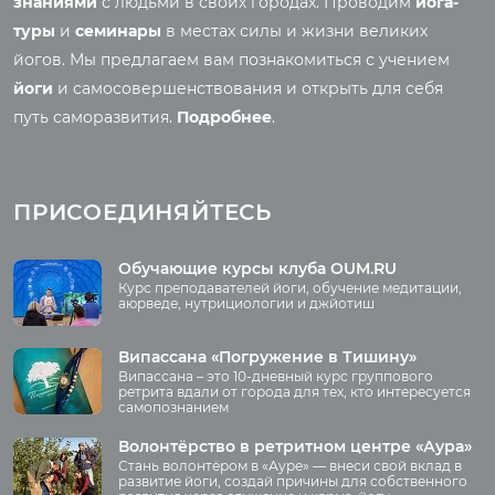
знаниями
с людьми в своих городах. Проводим
йога-
Основы йоги
Семинары
туры
и
семинары
в местах силы и жизни великих
Медитация
йогов. Мы предлагаем вам познакомиться с учением
Семинары клуба OUM.RU
Шаткармы
йоги
и самосовершенствования и открыть для себя
Рассказы о семинарах
Пранаяма
путь саморазвития.
Подробнее
.
Фото семинаров
Мантры
Випассана
Асаны
Фото випассаны
ПРИСОЕДИНЯЙТЕСЬ
Аудио отзывы о
випассане
Медиа
Обучающие курсы клуба OUM.RU
Курс преподавателей йоги, обучение медитации,
Фото
аюрведе, нутрициологии и джйотиш
О нас
Видео
Аудио
Випассана «Погружение в Тишину»
Преподаватели
Випассана – это 10-дневный курс группового
Регионы
ретрита вдали от города для тех, кто интересуется
самопознанием
Ваша помощь
Принять участие
Волонтёрство в ретритном центре «Аура»
Стань волонтёром в «Ауре» — внеси свой вклад в
Волонтёрство
развитие йоги, создай причины для собственного