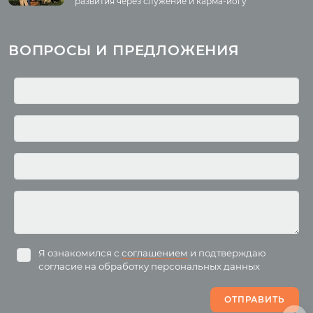
развития через служение и карма-йогу
Курсы
Литература
ВОПРОСЫ И ПРЕДЛОЖЕНИЯ
Курс аюрведы
Новые статьи
Курс нутрициологии
Здоровое питание.
Рецепты
Курсы медитации
Альтернативная история
Курсы преподавателей
йоги
Здоровый образ жизни
Отзывы о курсах
Родителям о детях
преподавателей йоги
Анатомия человека
Аудио отзывы о курсах
Христианство
Курсы преподавателей
Буддизм
йоги для беременных
Разное
Притчи
Занятия
Я ознакомился с
соглашением
и подтверждаю
согласие на обработку персональных данных
Пранаяма и медитация
Электронные
для начинающих
книги
ОТПРАВИТЬ
Йога для женского