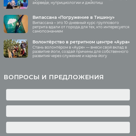
аюрведе, нутрициологии и джйотиш
О нас
Видео
Аудио
Випассана «Погружение в Тишину»
Преподаватели
Випассана – это 10-дневный курс группового
Регионы
ретрита вдали от города для тех, кто интересуется
самопознанием
Ваша помощь
Принять участие
Волонтёрство в ретритном центре «Аура»
Стань волонтёром в «Ауре» — внеси свой вклад в
Волонтёрство
развитие йоги, создай причины для собственного
развития через служение и карма-йогу
Курсы
Литература
ВОПРОСЫ И ПРЕДЛОЖЕНИЯ
Курс аюрведы
Новые статьи
Курс нутрициологии
Здоровое питание.
Рецепты
Курсы медитации
Альтернативная история
Курсы преподавателей
йоги
Здоровый образ жизни
Отзывы о курсах
Родителям о детях
преподавателей йоги
Анатомия человека
Аудио отзывы о курсах
Христианство