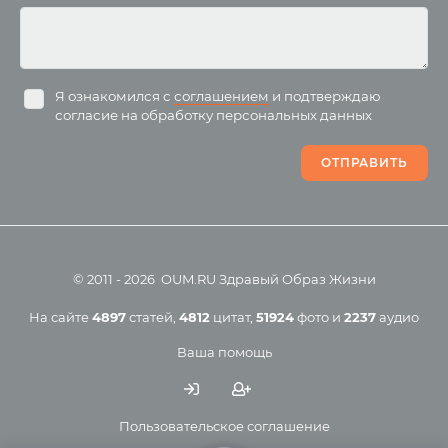
Курсы преподавателей
Буддизм
йоги для беременных
Разное
Притчи
Занятия
Я ознакомился с
соглашением
и подтверждаю
согласие на обработку персональных данных
Пранаяма и медитация
Электронные
для начинающих
книги
ОТПРАВИТЬ
Йога для женского
здоровья
Йога для начинающих
Цитаты
Йога по утрам
Хатха-йога
©
2011
-
2026
OUM.RU
Здравый Образ Жизни
Магазин
Online-трансляция
На сайте
4897
статей
,
4812
цитат
,
51924
фото
и
2237
аудио
Мероприятия в регионах
Ваша помощь
Календарь
Пользовательское соглашение