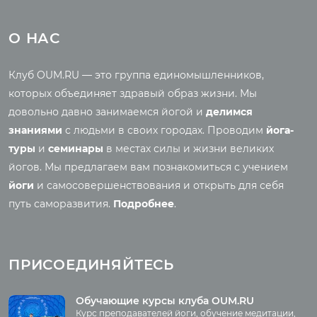
Туры
Всё о йоге
Йога-туры с клубом
Новые статьи
О НАС
OUM.RU
Ведическая культура
Рассказы о турах
Правильное питание
Клуб OUM.RU — это группа единомышленников,
Фото йога-туров
Энциклопедия йоги
которых объединяет здравый образ жизни. Мы
Аудио отзывы о турах
Саморазвитие
довольно давно занимаемся йогой и
делимся
Реинкарнация
знаниями
с людьми в своих городах. Проводим
йога-
Основы йоги
Семинары
туры
и
семинары
в местах силы и жизни великих
Медитация
йогов. Мы предлагаем вам познакомиться с учением
Семинары клуба OUM.RU
Шаткармы
йоги
и самосовершенствования и открыть для себя
Рассказы о семинарах
Пранаяма
путь саморазвития.
Подробнее
.
Фото семинаров
Мантры
Випассана
Асаны
Фото випассаны
ПРИСОЕДИНЯЙТЕСЬ
Аудио отзывы о
випассане
Медиа
Обучающие курсы клуба OUM.RU
Курс преподавателей йоги, обучение медитации,
Фото