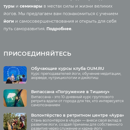
Основы йоги
Семинары
туры
и
семинары
в местах силы и жизни великих
Медитация
йогов. Мы предлагаем вам познакомиться с учением
Семинары клуба OUM.RU
Шаткармы
йоги
и самосовершенствования и открыть для себя
Рассказы о семинарах
Пранаяма
путь саморазвития.
Подробнее
.
Фото семинаров
Мантры
Випассана
Асаны
Фото випассаны
ПРИСОЕДИНЯЙТЕСЬ
Аудио отзывы о
випассане
Медиа
Обучающие курсы клуба OUM.RU
Курс преподавателей йоги, обучение медитации,
Фото
аюрведе, нутрициологии и джйотиш
О нас
Видео
Аудио
Випассана «Погружение в Тишину»
Преподаватели
Випассана – это 10-дневный курс группового
Регионы
ретрита вдали от города для тех, кто интересуется
самопознанием
Ваша помощь
Принять участие
Волонтёрство в ретритном центре «Аура»
Стань волонтёром в «Ауре» — внеси свой вклад в
Волонтёрство
развитие йоги, создай причины для собственного
развития через служение и карма-йогу