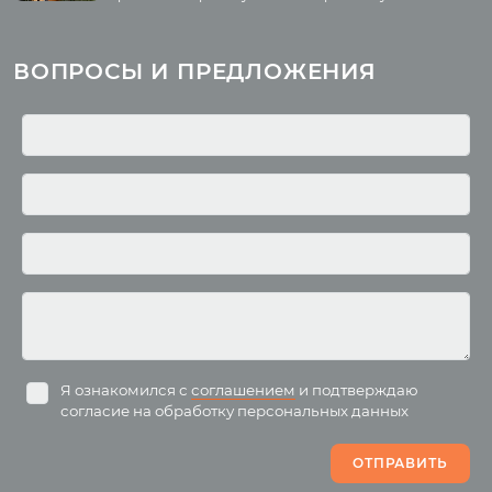
Курсы
Литература
ВОПРОСЫ И ПРЕДЛОЖЕНИЯ
Курс аюрведы
Новые статьи
Курс нутрициологии
Здоровое питание.
Рецепты
Курсы медитации
Альтернативная история
Курсы преподавателей
йоги
Здоровый образ жизни
Отзывы о курсах
Родителям о детях
преподавателей йоги
Анатомия человека
Аудио отзывы о курсах
Христианство
Курсы преподавателей
Буддизм
йоги для беременных
Разное
Притчи
Занятия
Я ознакомился с
соглашением
и подтверждаю
согласие на обработку персональных данных
Пранаяма и медитация
Электронные
для начинающих
книги
ОТПРАВИТЬ
Йога для женского