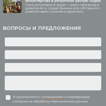
Принять участие
Волонтёрство в ретритном центре «Аура»
Стань волонтёром в «Ауре» — внеси свой вклад в
Волонтёрство
развитие йоги, создай причины для собственного
развития через служение и карма-йогу
Курсы
Литература
ВОПРОСЫ И ПРЕДЛОЖЕНИЯ
Курс аюрведы
Новые статьи
Курс нутрициологии
Здоровое питание.
Рецепты
Курсы медитации
Альтернативная история
Курсы преподавателей
йоги
Здоровый образ жизни
Отзывы о курсах
Родителям о детях
преподавателей йоги
Анатомия человека
Аудио отзывы о курсах
Христианство
Курсы преподавателей
Буддизм
йоги для беременных
Разное
Притчи
Занятия
Я ознакомился с
соглашением
и подтверждаю
согласие на обработку персональных данных