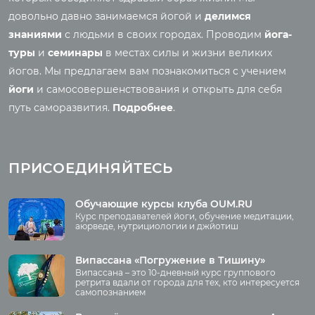
Аудио отзывы о турах
Саморазвитие
довольно давно занимаемся йогой и
делимся
Реинкарнация
знаниями
с людьми в своих городах. Проводим
йога-
Основы йоги
Семинары
туры
и
семинары
в местах силы и жизни великих
Медитация
йогов. Мы предлагаем вам познакомиться с учением
Семинары клуба OUM.RU
Шаткармы
йоги
и самосовершенствования и открыть для себя
Рассказы о семинарах
Пранаяма
путь саморазвития.
Подробнее
.
Фото семинаров
Мантры
Випассана
Асаны
Фото випассаны
ПРИСОЕДИНЯЙТЕСЬ
Аудио отзывы о
випассане
Медиа
Обучающие курсы клуба OUM.RU
Курс преподавателей йоги, обучение медитации,
Фото
аюрведе, нутрициологии и джйотиш
О нас
Видео
Аудио
Випассана «Погружение в Тишину»
Преподаватели
Випассана – это 10-дневный курс группового
Регионы
ретрита вдали от города для тех, кто интересуется
самопознанием
Ваша помощь