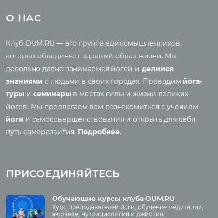
Йога-туры с клубом
Новые статьи
О НАС
OUM.RU
Ведическая культура
Рассказы о турах
Правильное питание
Клуб OUM.RU — это группа единомышленников,
Фото йога-туров
Энциклопедия йоги
которых объединяет здравый образ жизни. Мы
Аудио отзывы о турах
Саморазвитие
довольно давно занимаемся йогой и
делимся
Реинкарнация
знаниями
с людьми в своих городах. Проводим
йога-
Основы йоги
Семинары
туры
и
семинары
в местах силы и жизни великих
Медитация
йогов. Мы предлагаем вам познакомиться с учением
Семинары клуба OUM.RU
Шаткармы
йоги
и самосовершенствования и открыть для себя
Рассказы о семинарах
Пранаяма
путь саморазвития.
Подробнее
.
Фото семинаров
Мантры
Випассана
Асаны
Фото випассаны
ПРИСОЕДИНЯЙТЕСЬ
Аудио отзывы о
випассане
Медиа
Обучающие курсы клуба OUM.RU
Курс преподавателей йоги, обучение медитации,
Фото
аюрведе, нутрициологии и джйотиш