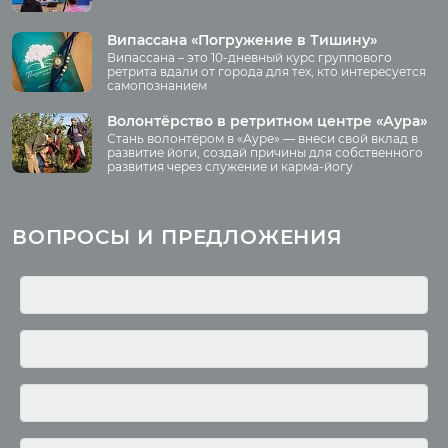
О нас
Видео
Аудио
Випассана «Погружение в Тишину»
Преподаватели
Випассана – это 10-дневный курс группового
Регионы
ретрита вдали от города для тех, кто интересуется
самопознанием
Ваша помощь
Принять участие
Волонтёрство в ретритном центре «Аура»
Стань волонтёром в «Ауре» — внеси свой вклад в
Волонтёрство
развитие йоги, создай причины для собственного
развития через служение и карма-йогу
Курсы
Литература
ВОПРОСЫ И ПРЕДЛОЖЕНИЯ
Курс аюрведы
Новые статьи
Курс нутрициологии
Здоровое питание.
Рецепты
Курсы медитации
Альтернативная история
Курсы преподавателей
йоги
Здоровый образ жизни
Отзывы о курсах
Родителям о детях
преподавателей йоги
Анатомия человека
Аудио отзывы о курсах
Христианство
Курсы преподавателей