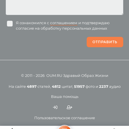
Буддизм
йоги для беременных
Разное
Притчи
Занятия
Я ознакомился с
соглашением
и подтверждаю
согласие на обработку персональных данных
Пранаяма и медитация
Электронные
для начинающих
книги
ОТПРАВИТЬ
Йога для женского
здоровья
Йога для начинающих
Цитаты
Йога по утрам
Хатха-йога
©
2011
-
2026
OUM.RU
Здравый Образ Жизни
Магазин
Online-трансляция
На сайте
4897
статей
,
4812
цитат
,
51957
фото
и
2237
аудио
Мероприятия в регионах
Ваша помощь
Календарь
Пользовательское соглашение
Политика конфиденциальности