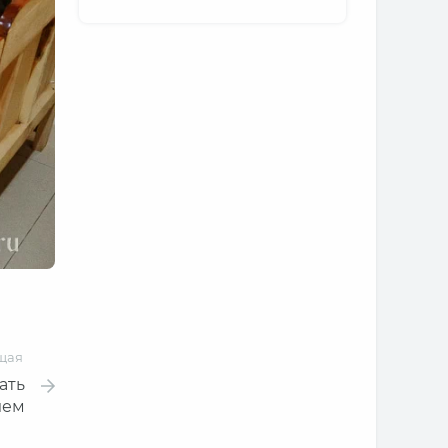
щая
ать
лем