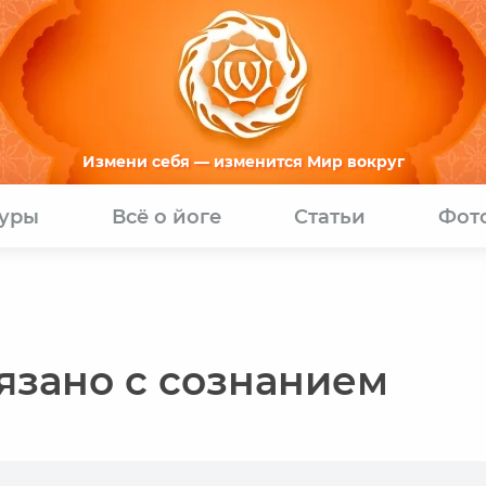
Измени себя — изменится Мир вокруг
туры
Всё о йоге
Статьи
Фот
язано с сознанием