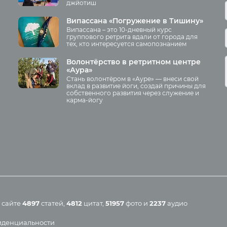
джйотиш
звитие
Отзывы о курсах преподавате
йоги
рнация
Випассана «Погружение в Тишину»
Аудио отзывы о курсах
Випассана – это 10-дневный курс
 йоги
группового ретрита вдали от города для
Курсы преподавателей йоги д
тех, кто интересуется самопознанием
ация
беременных
рмы
Волонтёрство в ретритном центре
«Аура»
яма
Стань волонтёром в «Ауре» — внеси свой
Занятия
ы
вклад в развитие йоги, создай причины для
собственного развития через служение и
карма-йогу
Пранаяма и медитация для
начинающих
Йога для женского здоровья
иа
Йога для начинающих
Йога по утрам
Хатха-йога
Online-трансляция
Мероприятия в регионах
 сайте
4897
статей
,
4812
цитат
,
51957
фото
и
2237
аудио
Календарь
иденциальности