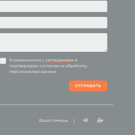
лей
Родителям о детях
Анатомия человека
Христианство
ля
Буддизм
Разное
Притчи
Я ознакомился с
соглашением
и
Электронные книги
подтверждаю согласие на обработку
персональных данных
Цитаты
ОТПРАВИТЬ
Магазин
Ваша помощь
|