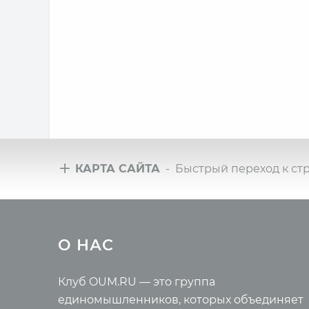
КАРТА САЙТА
- Быстрый переход к ст
Туры
Всё 
О НАС
Йога-туры с клубом OUM.RU
Новые 
Рассказы о турах
Ведиче
Фото йога-туров
Правил
Клуб OUM.RU — это группа
Аудио отзывы о турах
Энцикл
единомышленников, которых объединяет