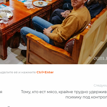
выделите её и
нажмите
Ctrl
+Enter
Следую
ья
Тому, кто ест мясо, крайне трудно удержив
психику под контро