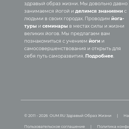
Самора
здравый образ жизни. Мы довольно давно
Реинка
занимаемся йогой и
делимся знаниями
с
Семинары
Основы
людьми в своих городах. Проводим
йога-
Медит
туры
и
семинары
в местах силы и жизни
Семинары клуба OUM.RU
Шатка
великих йогов. Мы предлагаем вам
Рассказы о семинарах
Прана
познакомиться с учением
йоги
и
Фото семинаров
Мантр
самосовершенствования и открыть для
Випассана
Асаны
себя путь саморазвития.
Подробнее
.
Фото випассаны
Аудио отзывы о випассане
Мед
О нас
Фото
Видео
Преподаватели
Аудио
Регионы
Ваша помощь
©
2011
-
2026
OUM.RU
Здравый Образ Жизни
|
На
Принять участие
Пользовательское соглашение
|
Политика конф
Волонтёрство