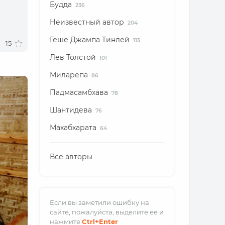
Будда
236
Неизвестный автор
204
Геше Джампа Тинлей
113
15
Лев Толстой
101
Миларепа
86
Падмасамбхава
78
Шантидева
76
Махабхарата
64
Все авторы
Если вы заметили ошибку на
сайте, пожалуйста, выделите её и
нажмите
Ctrl
+Enter