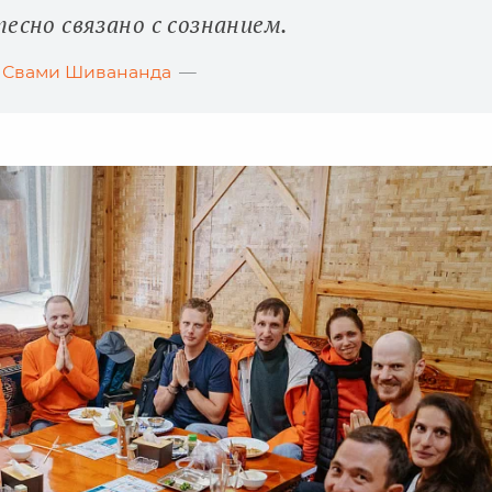
есно связано с сознанием.
Свами Шивананда