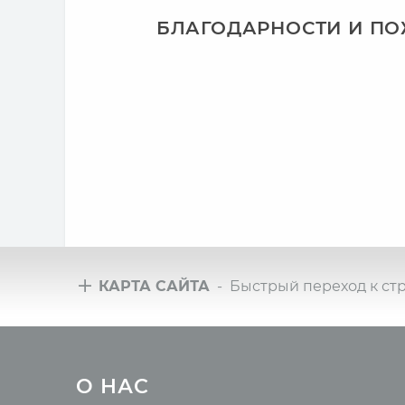
БЛАГОДАРНОСТИ И П
КАРТА САЙТА
- Быстрый переход к ст
Туры
Всё 
О НАС
Йога-туры с клубом OUM.RU
Новые 