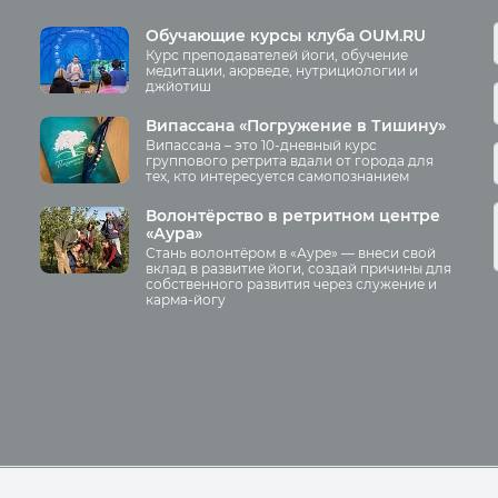
ская культура
Курс нутрициологии
ьное питание
Курсы медитации
Обучающие курсы клуба OUM.RU
Курс преподавателей йоги, обучение
опедия йоги
Курсы преподавателей йоги
медитации, аюрведе, нутрициологии и
джйотиш
звитие
Отзывы о курсах преподавате
йоги
рнация
Випассана «Погружение в Тишину»
Аудио отзывы о курсах
Випассана – это 10-дневный курс
 йоги
группового ретрита вдали от города для
Курсы преподавателей йоги д
тех, кто интересуется самопознанием
ация
беременных
рмы
Волонтёрство в ретритном центре
«Аура»
яма
Стань волонтёром в «Ауре» — внеси свой
Занятия
ы
вклад в развитие йоги, создай причины для
собственного развития через служение и
карма-йогу
Пранаяма и медитация для
начинающих
Йога для женского здоровья
иа
Йога для начинающих
Йога по утрам
Хатха-йога
Online-трансляция