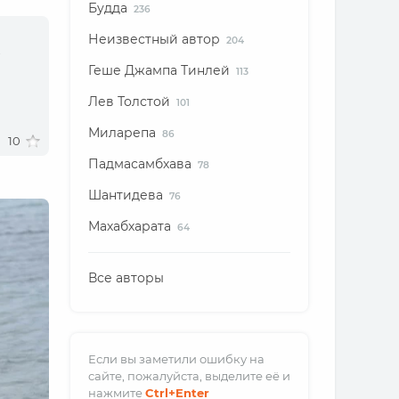
Будда
236
Неизвестный автор
204
ы
Геше Джампа Тинлей
113
Лев Толстой
101
Миларепа
86
10
Падмасамбхава
78
Шантидева
76
Махабхарата
64
Все авторы
Если вы заметили ошибку на
сайте, пожалуйста, выделите её и
нажмите
Ctrl
+Enter