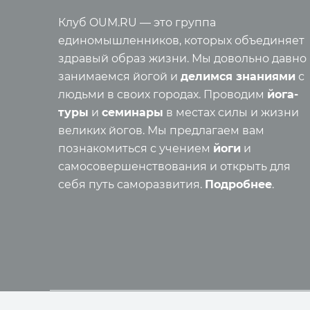
Рассказы о турах
Ведиче
Фото йога-туров
Правил
Клуб OUM.RU — это группа
Аудио отзывы о турах
Энцикл
единомышленников, которых объединяет
Самора
здравый образ жизни. Мы довольно давно
Реинка
занимаемся йогой и
делимся знаниями
с
Семинары
Основы
людьми в своих городах. Проводим
йога-
Медит
туры
и
семинары
в местах силы и жизни
Семинары клуба OUM.RU
Шатка
великих йогов. Мы предлагаем вам
Рассказы о семинарах
Прана
познакомиться с учением
йоги
и
Фото семинаров
Мантр
самосовершенствования и открыть для
Випассана
Асаны
себя путь саморазвития.
Подробнее
.
Фото випассаны
Аудио отзывы о випассане
Мед
О нас
Фото
Видео
Преподаватели
Аудио
Регионы