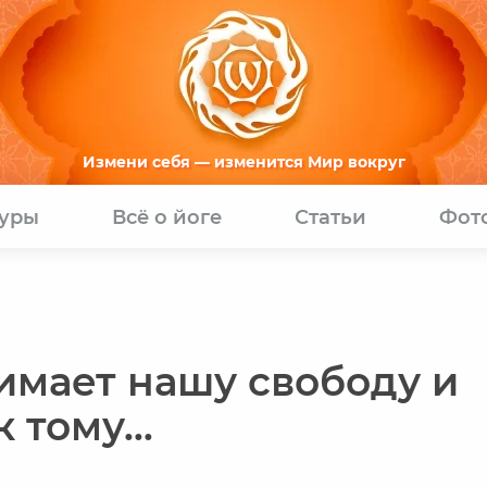
Измени себя — изменится Мир вокруг
туры
Всё о йоге
Статьи
Фот
имает нашу свободу и
 тому...