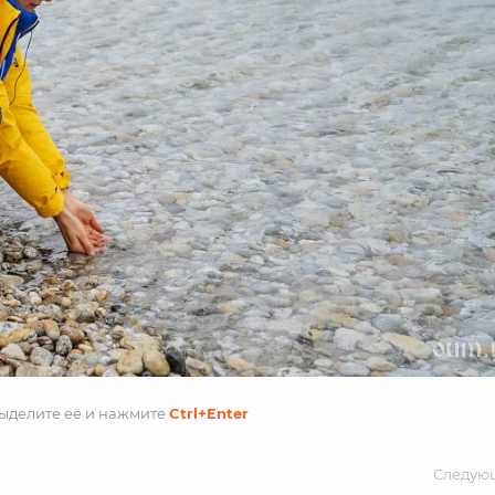
выделите её и
нажмите
Ctrl
+Enter
Следую