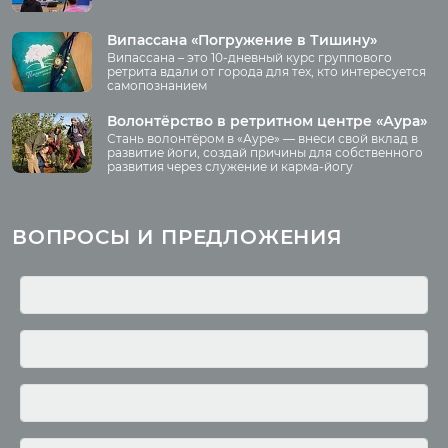
О нас
Видео
Аудио
Випассана «Погружение в Тишину»
Преподаватели
Випассана – это 10-дневный курс группового
Регионы
ретрита вдали от города для тех, кто интересуется
самопознанием
Ваша помощь
Принять участие
Волонтёрство в ретритном центре «Аура»
Стань волонтёром в «Ауре» — внеси свой вклад в
Волонтёрство
развитие йоги, создай причины для собственного
развития через служение и карма-йогу
Курсы
Литература
ВОПРОСЫ И ПРЕДЛОЖЕНИЯ
Курс аюрведы
Новые статьи
Курс нутрициологии
Здоровое питание.
Рецепты
Курсы медитации
Альтернативная история
Курсы преподавателей
йоги
Здоровый образ жизни
Отзывы о курсах
Родителям о детях
преподавателей йоги
Анатомия человека
Аудио отзывы о курсах
Христианство
Курсы преподавателей