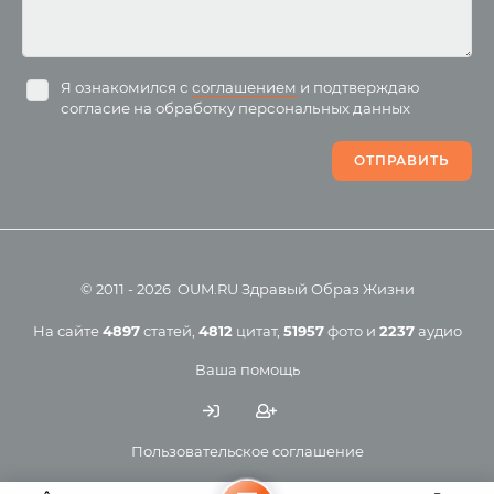
Буддизм
йоги для беременных
Разное
Притчи
Занятия
Я ознакомился с
соглашением
и подтверждаю
согласие на обработку персональных данных
Пранаяма и медитация
Электронные
для начинающих
книги
ОТПРАВИТЬ
Йога для женского
здоровья
Йога для начинающих
Цитаты
Йога по утрам
Хатха-йога
©
2011
-
2026
OUM.RU
Здравый Образ Жизни
Магазин
Online-трансляция
На сайте
4897
статей
,
4812
цитат
,
51957
фото
и
2237
аудио
Мероприятия в регионах
Ваша помощь
Календарь
Пользовательское соглашение
Политика конфиденциальности