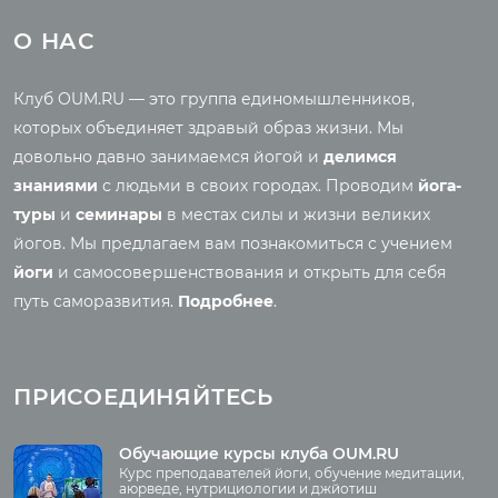
Йога-туры с клубом
Новые статьи
О НАС
OUM.RU
Ведическая культура
Рассказы о турах
Правильное питание
Клуб OUM.RU — это группа единомышленников,
Фото йога-туров
Энциклопедия йоги
которых объединяет здравый образ жизни. Мы
Аудио отзывы о турах
Саморазвитие
довольно давно занимаемся йогой и
делимся
Реинкарнация
знаниями
с людьми в своих городах. Проводим
йога-
Основы йоги
Семинары
туры
и
семинары
в местах силы и жизни великих
Медитация
йогов. Мы предлагаем вам познакомиться с учением
Семинары клуба OUM.RU
Шаткармы
йоги
и самосовершенствования и открыть для себя
Рассказы о семинарах
Пранаяма
путь саморазвития.
Подробнее
.
Фото семинаров
Мантры
Випассана
Асаны
Фото випассаны
ПРИСОЕДИНЯЙТЕСЬ
Аудио отзывы о
випассане
Медиа
Обучающие курсы клуба OUM.RU
Курс преподавателей йоги, обучение медитации,
Фото
аюрведе, нутрициологии и джйотиш