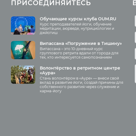
ПРИСОЕДИНЯЙТЕСЬ
статьи
Курс аюрведы
ская культура
Курс нутрициологии
ьное питание
Курсы медитации
Обучающие курсы клуба OUM.RU
Курс преподавателей йоги, обучение
опедия йоги
Курсы преподавателей йоги
медитации, аюрведе, нутрициологии и
джйотиш
звитие
Отзывы о курсах преподавате
йоги
рнация
Випассана «Погружение в Тишину»
Аудио отзывы о курсах
Випассана – это 10-дневный курс
 йоги
группового ретрита вдали от города для
Курсы преподавателей йоги д
тех, кто интересуется самопознанием
ация
беременных
рмы
Волонтёрство в ретритном центре
«Аура»
яма
Стань волонтёром в «Ауре» — внеси свой
Занятия
ы
вклад в развитие йоги, создай причины для
собственного развития через служение и
карма-йогу
Пранаяма и медитация для
начинающих
Йога для женского здоровья
иа
Йога для начинающих
Йога по утрам
Хатха-йога