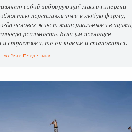
тавляет собой вибрирующий массив энергии
собностью переплавляться в любую форму,
Когда человек живёт материальными вещами
альную реальность. Если ум поглощён
и страстями, то он таким и становится.
атха-йога Прадипика