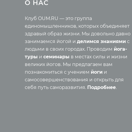
О НАС
Йога-туры с клубом OUM.RU
Новые 
Рассказы о турах
Ведиче
Фото йога-туров
Правил
Клуб OUM.RU — это группа
Аудио отзывы о турах
Энцикл
единомышленников, которых объединяет
Самора
здравый образ жизни. Мы довольно давно
Реинка
занимаемся йогой и
делимся знаниями
с
Семинары
Основы
людьми в своих городах. Проводим
йога-
Медит
туры
и
семинары
в местах силы и жизни
Семинары клуба OUM.RU
Шатка
великих йогов. Мы предлагаем вам
Рассказы о семинарах
Прана
познакомиться с учением
йоги
и
Фото семинаров
Мантр
самосовершенствования и открыть для
Випассана
Асаны
себя путь саморазвития.
Подробнее
.
Фото випассаны
Аудио отзывы о випассане
Мед
О нас
Фото
Видео
Преподаватели