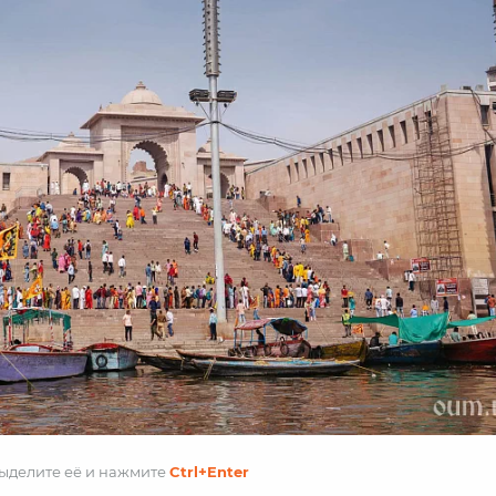
выделите её и
нажмите
Ctrl
+Enter