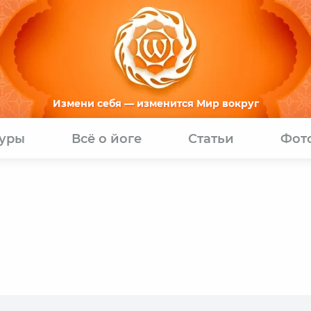
Измени себя — изменится Мир вокруг
туры
Всё о йоге
Статьи
Фот