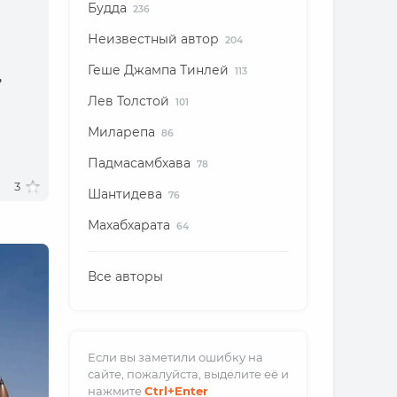
Будда
236
Неизвестный автор
204
Геше Джампа Тинлей
,
113
Лев Толстой
101
Миларепа
86
Падмасамбхава
78
3
Шантидева
76
Махабхарата
64
Все авторы
Если вы заметили ошибку на
сайте, пожалуйста, выделите её и
нажмите
Ctrl
+Enter