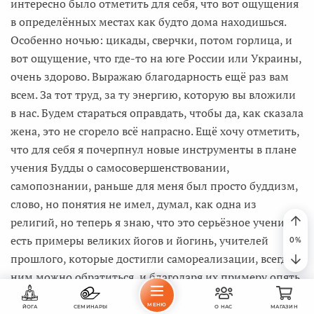
интересно было отметить для себя, что вот ощущения
в определённых местах как будто дома находишься.
Особенно ночью: цикады, сверчки, потом горлица, и
вот ощущение, что где-то на юге России или Украины,
очень здорово. Выражаю благодарность ещё раз вам
всем. За тот труд, за ту энергию, которую вы вложили
в нас. Будем стараться оправдать, чтобы да, как сказала
жена, это не сгорело всё напрасно. Ещё хочу отметить,
что для себя я почерпнул новые инструменты в плане
учения Будды о самосовершенствовании,
самопознании, раньше для меня был просто буддизм,
слово, но понятия не имел, думал, как одна из
религий, но теперь я знаю, что это серьёзное учение. И
есть примеры великих йогов и йогинь, учителей
прошлого, которые достигли самореализации, всегда к
ним можно обратиться, и благодаря их примеру опять
же удержаться на пути. Всем желаю удачи и сил
МЕНЮ
ЙОГА
СЕМИНАРЫ
О НАС
МАГАЗИН
саморазвития, самопознания, ОМ! Благодарю!