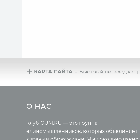
КАРТА САЙТА
- Быстрый переход к ст
Туры
Всё 
О НАС
Йога-туры с клубом OUM.RU
Новые 
Рассказы о турах
Ведиче
Фото йога-туров
Правил
Клуб OUM.RU — это группа
Аудио отзывы о турах
Энцикл
единомышленников, которых объединяет
Самора
здравый образ жизни. Мы довольно давно