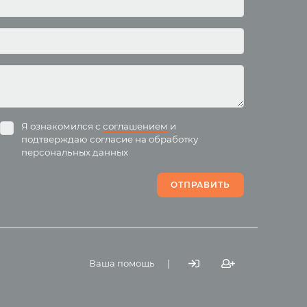
Анатомия человека
Христианство
ля
Буддизм
Разное
Притчи
Я ознакомился с
соглашением
и
Электронные книги
подтверждаю согласие на обработку
персональных данных
Цитаты
ОТПРАВИТЬ
Магазин
Ваша помощь
|