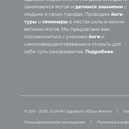
Реинка
занимаемся йогой и
делимся знаниями
с
Семинары
Основы
людьми в своих городах. Проводим
йога-
Медит
туры
и
семинары
в местах силы и жизни
Семинары клуба OUM.RU
Шатка
великих йогов. Мы предлагаем вам
Рассказы о семинарах
Прана
познакомиться с учением
йоги
и
Фото семинаров
Мантр
самосовершенствования и открыть для
Випассана
Асаны
себя путь саморазвития.
Подробнее
.
Фото випассаны
Аудио отзывы о випассане
Мед
О нас
Фото
Видео
Преподаватели
Аудио
Регионы
Ваша помощь
©
2011
-
2026
OUM.RU
Здравый Образ Жизни
|
На
Принять участие
Пользовательское соглашение
|
Политика конф
Волонтёрство