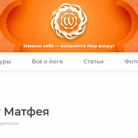
Измени себя — изменится Мир вокруг
туры
Всё о йоге
Статьи
Фот
т Матфея
оделиться