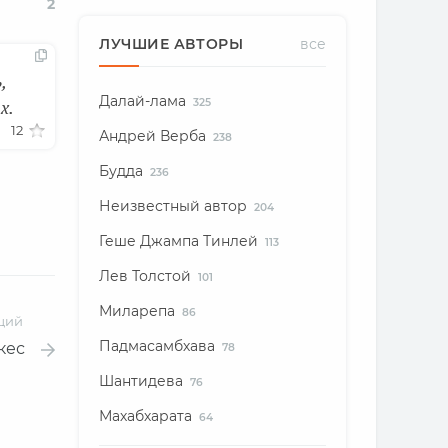
2
ЛУЧШИЕ АВТОРЫ
все
,
Далай-лама
х.
325
12
Андрей Верба
238
Будда
236
Неизвестный автор
204
Геше Джампа Тинлей
113
Лев Толстой
101
Миларепа
86
щий
Падмасамбхава
кес
78
Шантидева
76
Махабхарата
64