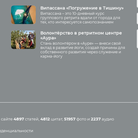
йоги
рнация
Випассана «Погружение в Тишину»
Аудио отзывы о курсах
Випассана – это 10-дневный курс
 йоги
группового ретрита вдали от города для
Курсы преподавателей йоги д
тех, кто интересуется самопознанием
ация
беременных
рмы
Волонтёрство в ретритном центре
«Аура»
яма
Стань волонтёром в «Ауре» — внеси свой
Занятия
ы
вклад в развитие йоги, создай причины для
собственного развития через служение и
карма-йогу
Пранаяма и медитация для
начинающих
Йога для женского здоровья
иа
Йога для начинающих
Йога по утрам
Хатха-йога
Online-трансляция
Мероприятия в регионах
 сайте
4897
статей
,
4812
цитат
,
51957
фото
и
2237
аудио
Календарь
иденциальности