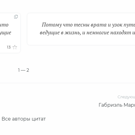
что
Потому что тесны врата и узок путь
дущие
ведущие в жизнь, и немногие находят и
13
1
— 2
Следую
Габриэль Мар
Все авторы цитат